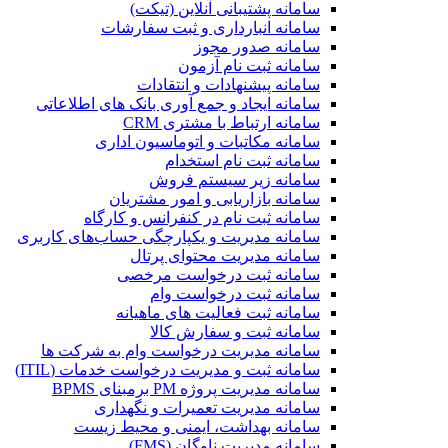
سامانه پشتیبانی آنلاین (تیکت)
سامانه انبارداری و ثبت سفارشات
سامانه صدور مجوز
سامانه ثبت نام آزمون
سامانه پیشنهادات و انتقادات
سامانه ایجاد و جمع آوری بانک‌ های اطلاعاتی
سامانه ارتباط با مشتری CRM
سامانه مکاتبات و اتوماسیون اداری
سامانه ثبت نام استخدام
سامانه زیر سیستم فروش
سامانه بازاریابی و امور مشتریان
سامانه ثبت نام در کنفرانس و کارگاه
سامانه مدیریت و یکپارچگی حساب‌های کاربری
سامانه مدیریت محتوای پرتال
سامانه ثبت درخواست مرخصی
سامانه ثبت درخواست وام
سامانه ثبت فعالیت های ماهیانه
سامانه ثبت و سفارش کالا
سامانه مدیریت درخواست وام به شرکت ها
سامانه ثبت و مدیریت درخواست خدمات (ITIL)
سامانه مدیریت پروژه PM برمبنای BPMS
سامانه مدیریت تعمیرات و نگهداری
سامانه بهداشت، ایمنی و محیط زیست
سامانه مدیریت ناوگان (FMS)