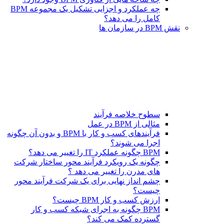
چه عملکرد و اجزایی تشکیل یک مجموعه BPM
کامل را می دهد؟
نقش BPM در سازمان ها
سطوح خلاصه فرآیند
مثالی از BPM در عمل
فرآیندهای کسب و کار با BPM و بدون آن چگونه
اجرا می شوند؟
BPM چگونه عملکرد IT را تغییر می دهد؟
چگونه یک رویکرد فرآیند محور ساختار شرکت
های مدرن را تغییر می دهد ؟
چشم انداز نهایی برای یک شرکت فرآیند محور
چیست؟
ارزش کسب و کار BPM چیست؟
BPM چگونه به اجرای شبکه کسب و کار
گسترده کمک می کند؟