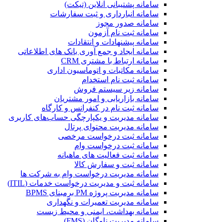
سامانه پشتیبانی آنلاین (تیکت)
سامانه انبارداری و ثبت سفارشات
سامانه صدور مجوز
سامانه ثبت نام آزمون
سامانه پیشنهادات و انتقادات
سامانه ایجاد و جمع آوری بانک‌ های اطلاعاتی
سامانه ارتباط با مشتری CRM
سامانه مکاتبات و اتوماسیون اداری
سامانه ثبت نام استخدام
سامانه زیر سیستم فروش
سامانه بازاریابی و امور مشتریان
سامانه ثبت نام در کنفرانس و کارگاه
سامانه مدیریت و یکپارچگی حساب‌های کاربری
سامانه مدیریت محتوای پرتال
سامانه ثبت درخواست مرخصی
سامانه ثبت درخواست وام
سامانه ثبت فعالیت های ماهیانه
سامانه ثبت و سفارش کالا
سامانه مدیریت درخواست وام به شرکت ها
سامانه ثبت و مدیریت درخواست خدمات (ITIL)
سامانه مدیریت پروژه PM برمبنای BPMS
سامانه مدیریت تعمیرات و نگهداری
سامانه بهداشت، ایمنی و محیط زیست
سامانه مدیریت ناوگان (FMS)