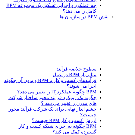
چه عملکرد و اجزایی تشکیل یک مجموعه BPM
کامل را می دهد؟
نقش BPM در سازمان ها
سطوح خلاصه فرآیند
مثالی از BPM در عمل
فرآیندهای کسب و کار با BPM و بدون آن چگونه
اجرا می شوند؟
BPM چگونه عملکرد IT را تغییر می دهد؟
چگونه یک رویکرد فرآیند محور ساختار شرکت
های مدرن را تغییر می دهد ؟
چشم انداز نهایی برای یک شرکت فرآیند محور
چیست؟
ارزش کسب و کار BPM چیست؟
BPM چگونه به اجرای شبکه کسب و کار
گسترده کمک می کند؟