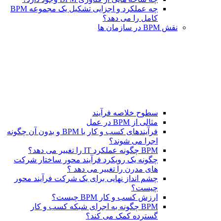
چه عملکرد و اجزایی تشکیل یک مجموعه BPM
کامل را می دهد؟
نقش BPM در سازمان ها
سطوح خلاصه فرآیند
مثالی از BPM در عمل
فرآیندهای کسب و کار با BPM و بدون آن چگونه
اجرا می شوند؟
BPM چگونه عملکرد IT را تغییر می دهد؟
چگونه یک رویکرد فرآیند محور ساختار شرکت
های مدرن را تغییر می دهد ؟
چشم انداز نهایی برای یک شرکت فرآیند محور
چیست؟
ارزش کسب و کار BPM چیست؟
BPM چگونه به اجرای شبکه کسب و کار
گسترده کمک می کند؟