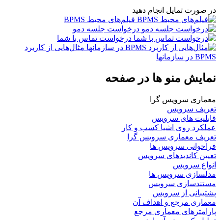
ر صورت تمایل انجام دهید
فیلم‌های محیط BPMS
درخواست جلسه دمو
درخواست تماس با شما
مثال‌هایی از کاربرد
BP در سازمانها
مایش منو ها در صفحه
عماری سرویس گرا
عریف سرویس
ابلیت های سرویس
ملکرد روی اشیا کسب و کار
عریف معماری سرویس گرا
راخوانی سرویس ها
عیین کاندیدهای سرویس
نواع سرویس
دلسازی سرویس ها
ستندسازی سرویس
شتیبانی از سرویس
عماری مرجع و اهداف آن
ارامترهای معماری مرجع