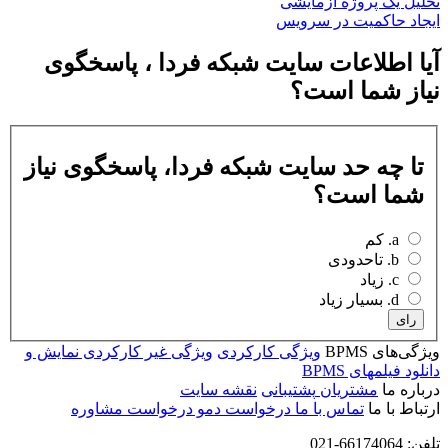
حلیل یک پروژه آزمایشی
یجاد حاکمیت در سرویس
یا اطلاعات سایت شبکه فردا ، پاسخگوی
یاز شما است؟
تا چه حد سایت شبکه فردا، پاسخگوی نیاز
شما است؟
a. کم
b. تاحدودی
c. زیاد
d. بسیار زیاد
رای
یژگی‌های BPMS
ویژگی کارکردی
ویژگی غیر کارکردی
نمایش و
انلود فیلمهای BPMS
رباره ما
مشتریان
پشتیبانی
نقشه سایت
رتباط با ما
تماس با ما
درخواست دمو
درخواست مشاوره
فن: 66174064-021