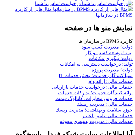
درخواست تماس با شما
مثال‌هایی از کاربرد
BPMS در سازمانها
نمایش منو ها در صفحه
کاربرد BPMS در سازمان ها
دولت؛ مدیریت کسب سود
بیمه؛ توسعه کسب و کار
دولت؛ پیگیری مکاتبات
تولید؛ درخواست دسترسی به امكانات
دولت؛ مدیریت پروژه
مهیا کنندگان خدمات؛ بخش خدمات IT
خدمات مالی؛ ارائه وام
خدمات مالی؛ درخواست خدمات بازاریابی
ارائه کنندگان خدمات؛ تدارکات خدمات
خدمات فروش مخابرات؛ کاتالوگ قیمت
خدمات مالی؛ مدیریت ریسك
حوزه سلامت و بهداشت؛ مدیریت ریسك
خدمات مالی؛ تأمین اعتبار
خدمات مالی؛ مدیریت بدهیهاى معوقه
آیا اطلاعات سایت شبکه فردا ، پاسخگوی