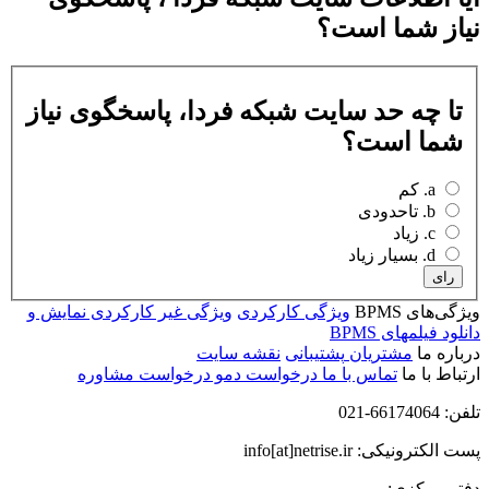
نیاز شما است؟
تا چه حد سایت شبکه فردا، پاسخگوی نیاز
شما است؟
a. کم
b. تاحدودی
c. زیاد
d. بسیار زیاد
رای
ویژگی‌های BPMS
ویژگی کارکردی
ویژگی غیر کارکردی
نمایش و
دانلود فیلمهای BPMS
درباره ما
مشتریان
پشتیبانی
نقشه سایت
ارتباط با ما
تماس با ما
درخواست دمو
درخواست مشاوره
تلفن: 66174064-021
پست الکترونیکی: info[at]netrise.ir
دفتر مرکزی: