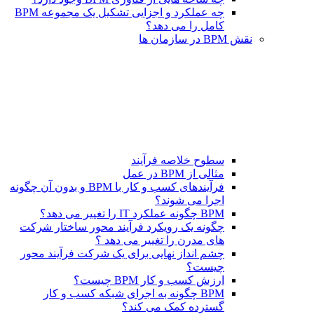
چه عملکرد و اجزایی تشکیل یک مجموعه BPM
کامل را می دهد؟
نقش BPM در سازمان ها
سطوح خلاصه فرآیند
مثالی از BPM در عمل
فرآیندهای کسب و کار با BPM و بدون آن چگونه
اجرا می شوند؟
BPM چگونه عملکرد IT را تغییر می دهد؟
چگونه یک رویکرد فرآیند محور ساختار شرکت
های مدرن را تغییر می دهد ؟
چشم انداز نهایی برای یک شرکت فرآیند محور
چیست؟
ارزش کسب و کار BPM چیست؟
BPM چگونه به اجرای شبکه کسب و کار
گسترده کمک می کند؟