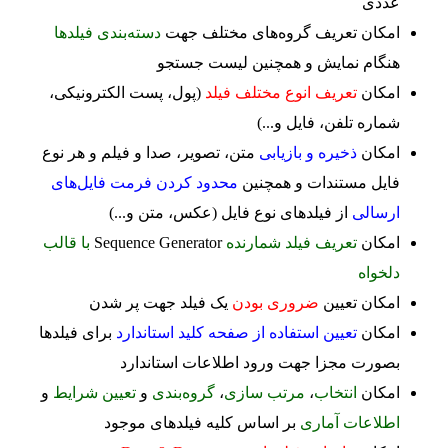
عددی
امکان تعریف گروه‌های مختلف جهت
دسته‌بندی فیلدها
هنگام نمایش و همچنین لیست جستجو
امکان
تعریف انوع مختلف فیلد
(پول، پست الکترونیکی،
شماره تلفن، فایل و...)
امکان
ذخیره و بازیابی
متن، تصویر، صدا و فیلم و هر نوع
فایل مستندات و همچنین
محدود کردن فرمت فایل‌های
ارسالی
از فیلدهای نوع فایل (عکس، متن و...)
امکان
تعریف فیلد شمارنده
Sequence Generator
با قالب
دلخواه
امکان تعیین
ضروری بودن
یک فیلد جهت پر شدن
امکان
تعیین استفاده از صفحه کلید استاندارد
برای فیلدها
بصورت مجزا جهت ورود اطلاعات استاندارد
امكان
انتخاب
،
مرتب سازی
،
گروه‌بندی
و
تعیین شرایط
و
اطلاعات آماری
بر اساس كلیه فیلدهای موجود