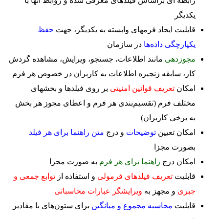
رابطه ای براساس فیلدهای معرفی شده و روابط آنها با
یکدیگر
قابلیت ایجاد فرمهای وابسته به یکدیگر، جهت
حفظ
یکپارچگی داده‌ها
در سازمان
مجوزدهی
مانند اطلاعات، جستجو، ویرایش، مشاهده گردش
کار، سابقه زنجیره اطلاعات به کاربران در خصوص هر فرم
امکان
تعریف قوانین امنیتی
بر روی فیلدها و بخشهای
مختلف فرم (تقسیم‌بندی هر فرم و اعطای مجوز هر بخش
به برخی کاربران)
امکان تعیین
توضیحات
و درج
متن راهنما برای هر فیلد
بصورت مجزا
امکان درج
راهنما برای هر فرم
به صورت مجزا
قابلیت
تعریف فیلدهای فرمولی
و استفاده از
توابع جمعی و
جبری
و مجهز به
ویرایشگر عبارات محاسباتی
قابلیت
محاسبه مجموع و میانگین
برای ستون‌های با مقادیر