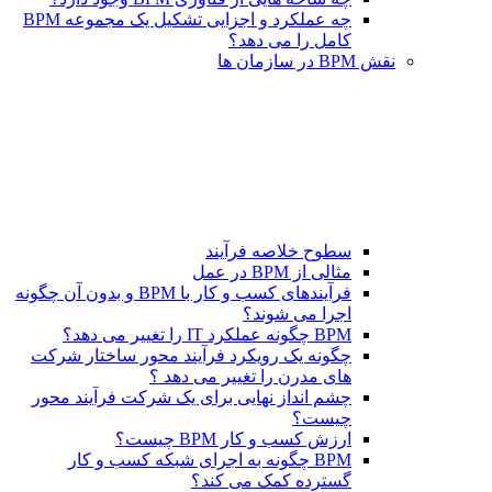
چه عملکرد و اجزایی تشکیل یک مجموعه BPM
کامل را می دهد؟
نقش BPM در سازمان ها
سطوح خلاصه فرآیند
مثالی از BPM در عمل
فرآیندهای کسب و کار با BPM و بدون آن چگونه
اجرا می شوند؟
BPM چگونه عملکرد IT را تغییر می دهد؟
چگونه یک رویکرد فرآیند محور ساختار شرکت
های مدرن را تغییر می دهد ؟
چشم انداز نهایی برای یک شرکت فرآیند محور
چیست؟
ارزش کسب و کار BPM چیست؟
BPM چگونه به اجرای شبکه کسب و کار
گسترده کمک می کند؟