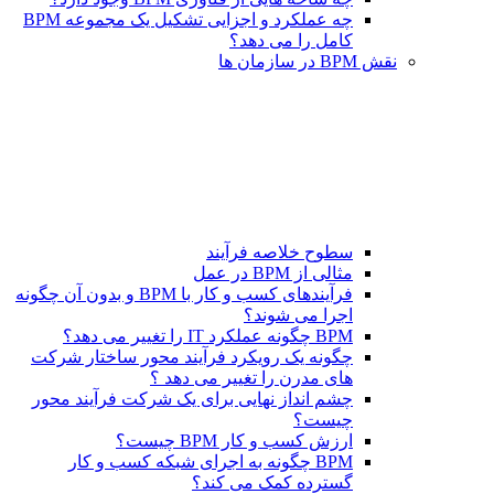
چه عملکرد و اجزایی تشکیل یک مجموعه BPM
کامل را می دهد؟
نقش BPM در سازمان ها
سطوح خلاصه فرآیند
مثالی از BPM در عمل
فرآیندهای کسب و کار با BPM و بدون آن چگونه
اجرا می شوند؟
BPM چگونه عملکرد IT را تغییر می دهد؟
چگونه یک رویکرد فرآیند محور ساختار شرکت
های مدرن را تغییر می دهد ؟
چشم انداز نهایی برای یک شرکت فرآیند محور
چیست؟
ارزش کسب و کار BPM چیست؟
BPM چگونه به اجرای شبکه کسب و کار
گسترده کمک می کند؟