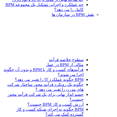
چه عملکرد و اجزایی تشکیل یک مجموعه BPM
کامل را می دهد؟
نقش BPM در سازمان ها
سطوح خلاصه فرآیند
مثالی از BPM در عمل
فرآیندهای کسب و کار با BPM و بدون آن چگونه
اجرا می شوند؟
BPM چگونه عملکرد IT را تغییر می دهد؟
چگونه یک رویکرد فرآیند محور ساختار شرکت
های مدرن را تغییر می دهد ؟
چشم انداز نهایی برای یک شرکت فرآیند محور
چیست؟
ارزش کسب و کار BPM چیست؟
BPM چگونه به اجرای شبکه کسب و کار
گسترده کمک می کند؟