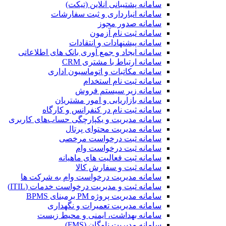
سامانه پشتیبانی آنلاین (تیکت)
سامانه انبارداری و ثبت سفارشات
سامانه صدور مجوز
سامانه ثبت نام آزمون
سامانه پیشنهادات و انتقادات
سامانه ایجاد و جمع آوری بانک‌ های اطلاعاتی
سامانه ارتباط با مشتری CRM
سامانه مکاتبات و اتوماسیون اداری
سامانه ثبت نام استخدام
سامانه زیر سیستم فروش
سامانه بازاریابی و امور مشتریان
سامانه ثبت نام در کنفرانس و کارگاه
سامانه مدیریت و یکپارچگی حساب‌های کاربری
سامانه مدیریت محتوای پرتال
سامانه ثبت درخواست مرخصی
سامانه ثبت درخواست وام
سامانه ثبت فعالیت های ماهیانه
سامانه ثبت و سفارش کالا
سامانه مدیریت درخواست وام به شرکت ها
سامانه ثبت و مدیریت درخواست خدمات (ITIL)
سامانه مدیریت پروژه PM برمبنای BPMS
سامانه مدیریت تعمیرات و نگهداری
سامانه بهداشت، ایمنی و محیط زیست
سامانه مدیریت ناوگان (FMS)