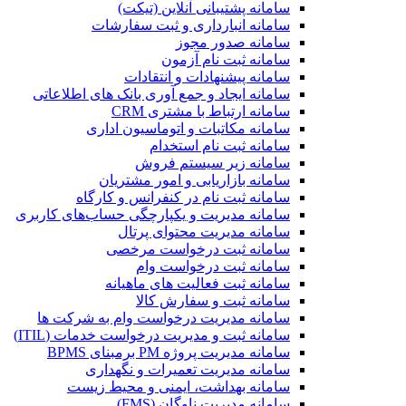
سامانه پشتیبانی آنلاین (تیکت)
سامانه انبارداری و ثبت سفارشات
سامانه صدور مجوز
سامانه ثبت نام آزمون
سامانه پیشنهادات و انتقادات
سامانه ایجاد و جمع آوری بانک‌ های اطلاعاتی
سامانه ارتباط با مشتری CRM
سامانه مکاتبات و اتوماسیون اداری
سامانه ثبت نام استخدام
سامانه زیر سیستم فروش
سامانه بازاریابی و امور مشتریان
سامانه ثبت نام در کنفرانس و کارگاه
سامانه مدیریت و یکپارچگی حساب‌های کاربری
سامانه مدیریت محتوای پرتال
سامانه ثبت درخواست مرخصی
سامانه ثبت درخواست وام
سامانه ثبت فعالیت های ماهیانه
سامانه ثبت و سفارش کالا
سامانه مدیریت درخواست وام به شرکت ها
سامانه ثبت و مدیریت درخواست خدمات (ITIL)
سامانه مدیریت پروژه PM برمبنای BPMS
سامانه مدیریت تعمیرات و نگهداری
سامانه بهداشت، ایمنی و محیط زیست
سامانه مدیریت ناوگان (FMS)