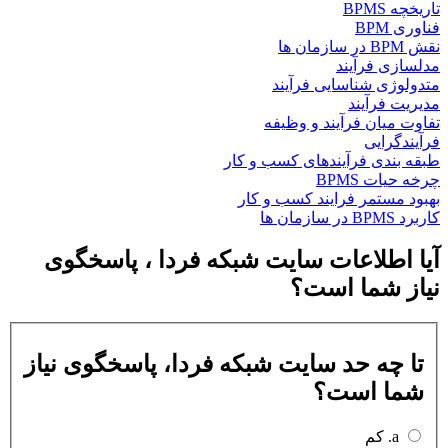
تاریخچه BPMS
فناوری BPM
نقش BPM در سازمان ها
مدلسازی فرآیند
متدولوژی شناسایی فرآیند
مدیریت فرآیند
تفاوت میان فرآیند و وظیفه
فرآیندگرایی
طبقه بندی فرآیندهای كسب و كار
چرخه حیات BPMS
بهبود مستمر فرایند کسب و کار
کاربرد BPMS در سازمان ها
آیا اطلاعات سایت شبکه فردا ، پاسخگوی
نیاز شما است؟
تا چه حد سایت شبکه فردا، پاسخگوی نیاز
شما است؟
a. کم