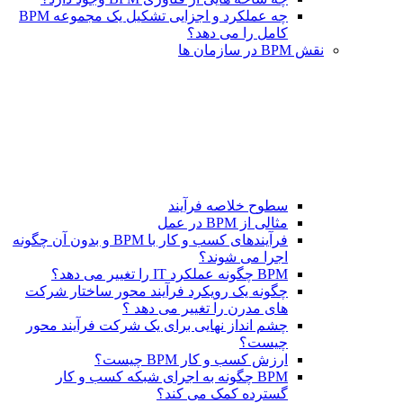
چه عملکرد و اجزایی تشکیل یک مجموعه BPM
کامل را می دهد؟
نقش BPM در سازمان ها
سطوح خلاصه فرآیند
مثالی از BPM در عمل
فرآیندهای کسب و کار با BPM و بدون آن چگونه
اجرا می شوند؟
BPM چگونه عملکرد IT را تغییر می دهد؟
چگونه یک رویکرد فرآیند محور ساختار شرکت
های مدرن را تغییر می دهد ؟
چشم انداز نهایی برای یک شرکت فرآیند محور
چیست؟
ارزش کسب و کار BPM چیست؟
BPM چگونه به اجرای شبکه کسب و کار
گسترده کمک می کند؟