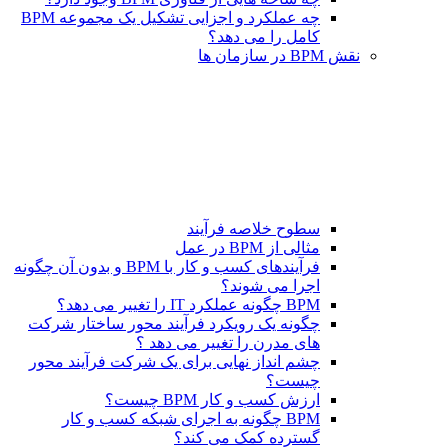
چه عملکرد و اجزایی تشکیل یک مجموعه BPM
کامل را می دهد؟
نقش BPM در سازمان ها
سطوح خلاصه فرآیند
مثالی از BPM در عمل
فرآیندهای کسب و کار با BPM و بدون آن چگونه
اجرا می شوند؟
BPM چگونه عملکرد IT را تغییر می دهد؟
چگونه یک رویکرد فرآیند محور ساختار شرکت
های مدرن را تغییر می دهد ؟
چشم انداز نهایی برای یک شرکت فرآیند محور
چیست؟
ارزش کسب و کار BPM چیست؟
BPM چگونه به اجرای شبکه کسب و کار
گسترده کمک می کند؟