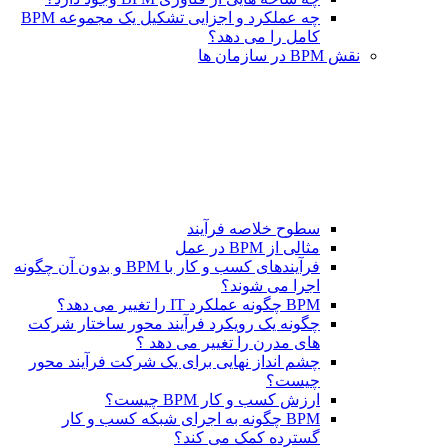
چه عملکرد و اجزایی تشکیل یک مجموعه BPM
کامل را می دهد؟
نقش BPM در سازمان ها
سطوح خلاصه فرآیند
مثالی از BPM در عمل
فرآیندهای کسب و کار با BPM و بدون آن چگونه
اجرا می شوند؟
BPM چگونه عملکرد IT را تغییر می دهد؟
چگونه یک رویکرد فرآیند محور ساختار شرکت
های مدرن را تغییر می دهد ؟
چشم انداز نهایی برای یک شرکت فرآیند محور
چیست؟
ارزش کسب و کار BPM چیست؟
BPM چگونه به اجرای شبکه کسب و کار
گسترده کمک می کند؟