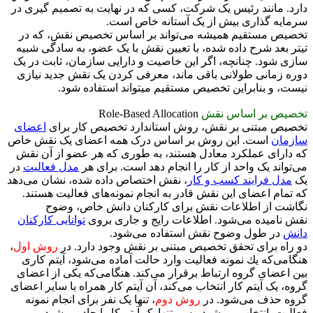
دارد. مانند رئیس یک شرکت، كسی که در نهایت به تصمیم گیری در
سرمایه گذاری بیش از یک آستانه خاص است.
تخصیص مستقیم همیشه می‌تواند بر اساس تخصیص نقش، که در
تیتر بعد شرح داده شده، با تعیین نقش با یک عضو، به سادگی شبیه
سازی شود. چنانچه، اگر این خاصیت و دارایی سازمان، ثابت در یک
دوره زمانی طولانی باقی ماند، معرفی کردن یک نقش جدید نیازی
نیست، و بنابراین تخصیص مستقیم میتواند استفاده شود.
تخصیص بر اساس نقش
Role-Based Allocation
تخصیص مبتنی بر نقش، روش استاندارد تخصیص کار برای
اعضای
سازمان
است. این روش بر اساس درک همه اعضای یک نقش خاص
که دارای عملکرد معادل هستند، به طوری که هر عضو از آن نقش
می‌تواند یک واحد از کار را انجام دهد است. برای هر
مدل فعالیت
در
یک
مدل فرایند کسب و کار
، نقش اختصاص داده شده، نشان می‌دهد
که تمام اعضای این نقش قادر به انجام نمونه‌های فعالیت هستند.
نگاشت از اطلاعات نقش برای كاركنان دانش خاص، وضوح
نقش نامیده می‌شود. اطلاعات رایج و جاری بروی
توانایی كاركنان
دانش
در طول وضوح نقش استفاده می‌شود.
دو راه برای تحقق تخصیص مبتنی بر نقش وجود دارد. در
روش اول
،
هنگامی‌که یك نمونه فعالیت وارد حالت آماده می‌شود، آیتم كاری
بین اعضای گروه ارتباط برقرار می‌كند. هنگامی‌که یکی از اعضای
گروه، یک آیتم کار انتخاب می‌كند، آن آیتم کار همراه با سایر اعضای
گروه حذف می‌شود. در
روش دوم
، تنها یک نفر برای انجام نمونه
فعالیت انتخاب می‌شود. پس، تنها یک آیتم کار ایجاد می‌شود.