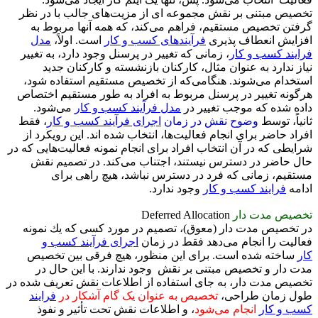
تخصیص مبتنی بر نقش مجموعه ای از مزیت‌های جالب با در نظر
گرفتن تخصیص مستقیم، فراهم می‌کند، که همه آنها مربوط به
افزایش انعطاف پذیری
فرآیندهای کسب و کار
است. اولاً،
مدل
فرایند کسب و کار
، زمانی که تغییر در پرسنل وجود دارد، به تغییر
نیاز ندارد به عنوان مثال، کارکنان بازنشسته و کارکنان جدید
استخدام می‌شوند. هنگامی‌که از تخصیص مستقیم استفاده شود،
هرگونه تغییر در پرسنل مربوط به افراد به طور مستقیم اختصاص
داده شده که موجب تغییر در
مدل فرآیند کسب و کار
می‌شود.
ثانیاً، توسط
وضوح نقش در زمان
اجرای فرآیند کسب و کار
، فقط
افراد حاضر برای انجام فعالیت‌ها، انتخاب شده اند. این رویکرد از
شرایطی که در آن انتخاب افراد برای انجام نمونه فعالیت‌هایی که در
حال حاضر در دسترس نیستند، اجتناب می‌كند. در تصمیم نقش
مستقیم، زمانی که فرد در دسترس نباشد، هیچ راهی برای
ادامه
فرایند کسب و کار
وجود ندارد.
تخصیص مدت دار
Deferred Allocation
در تخصیص مدت دار (معوق)، تصمیم در مورد كسی که یك نمونه
فعالیت را انجام می‌دهد فقط در زمان
اجرای فرآیند کسب و
کار
ساخته شده است. برای این منظور، هیچ فرقی بین تخصیص
مدت دار و تخصیص مبتنی بر نقش وجود ندارند. با این حال در
تخصیص مدت دار، به جای استفاده از اطلاعات نقش تعریف شده در
طول زمان طراحی،
تخصیص به عنوان یک گام آشکار در
فرایند
کسب و کار
انجام می‌شود
، و اطلاعات نقش تحت تأثیر و نفوذ