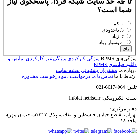
تا چه حد سایت شبکه فردا، پاسخگوی نیاز
شما است؟
a. کم
b. تاحدودی
c. زیاد
d. بسیار زیاد
رای
ویژگی‌های BPMS
ویژگی کارکردی
ویژگی غیر کارکردی
نمایش و
دانلود فیلمهای BPMS
درباره ما
مشتریان
پشتیبانی
نقشه سایت
ارتباط با ما
تماس با ما
درخواست دمو
درخواست مشاوره
تلفن: 66174064-021
پست الکترونیکی: info[at]netrise.ir
دفتر مرکزی:
تهران، تقاطع خیابان فلسطین و انقلاب، پلاک ۳۱۲ (ساختمان مهر)،
واحد ۱۸