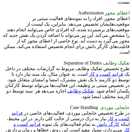
نیست.
اعطای مجوز
Authorization
اعطای مجوز، افراد را به نمونه‌های فعالیت مبتنی بر
موقعیت‌هایشان تخصیص می‌دهد. بنابراین، یک لیست از
موقعیت‌های برشمرده شده، که افرادی خاص می‌توانند انجام دهند
را مشخص می‌كند. این نیز می‌تواند با اضافه کردن یک نقش جدید كه
مجوز می‌گیرد به دست آید. نوع خاصی از اعطای مجوز که از
قابلیت‌های کارگر دانش برای انجام تخصیص استفاده می‌کند، ممکن
است.
تفکیک وظایف
Separation of Duties
طرح تخصیص تفکیک وظایف مربوط به گزارشات مختلف در داخل
یک
فرایند کسب و کار
است. به عنوان مثال، یک سند نیاز دارد تا
توسط دو کارمند با یک نقش مشترک، امضا و امضای متقابل شود.
در تخصیص مبتنی بر وظیفه، این فعالیت‌ها می‌تواند توسط کارکنان
یکسان انجام شود.
تفکیک وظایف
اجازه می‌دهد هر سند توسط دو
کارمند مختلف امضا شود.
جابجایی موردی
Case Handling
در طرح تخصیص جابجایی موردی، فعالیت‌های خاصی در
فرایند
کسب و کار
نیاز به درک درستی از حالت کلی دارند. در این محیط،
اینکه
کارگر دانش
به تمام فعالیت‌های یک نمونه
فرآیند کسب و
کار
می‌پردازد، بسیار مفید است. این روش خطاها و زمان پردازش