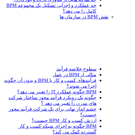
چه عملکرد و اجزایی تشکیل یک مجموعه BPM
کامل را می دهد؟
نقش BPM در سازمان ها
سطوح خلاصه فرآیند
مثالی از BPM در عمل
فرآیندهای کسب و کار با BPM و بدون آن چگونه
اجرا می شوند؟
BPM چگونه عملکرد IT را تغییر می دهد؟
چگونه یک رویکرد فرآیند محور ساختار شرکت
های مدرن را تغییر می دهد ؟
چشم انداز نهایی برای یک شرکت فرآیند محور
چیست؟
ارزش کسب و کار BPM چیست؟
BPM چگونه به اجرای شبکه کسب و کار
گسترده کمک می کند؟