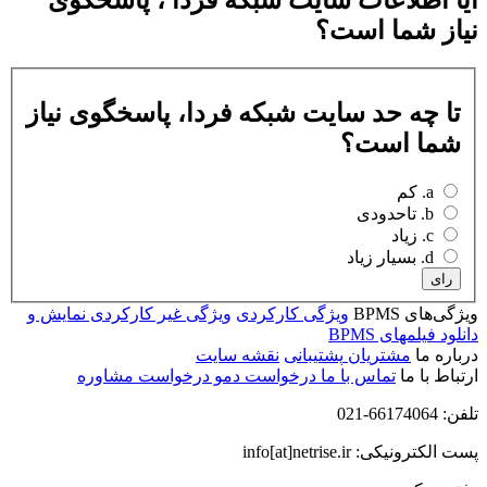
آیا اطلاعات سایت شبکه فردا ، پاسخگوی
نیاز شما است؟
تا چه حد سایت شبکه فردا، پاسخگوی نیاز
شما است؟
a. کم
b. تاحدودی
c. زیاد
d. بسیار زیاد
رای
ویژگی‌های BPMS
ویژگی کارکردی
ویژگی غیر کارکردی
نمایش و
دانلود فیلمهای BPMS
درباره ما
مشتریان
پشتیبانی
نقشه سایت
ارتباط با ما
تماس با ما
درخواست دمو
درخواست مشاوره
تلفن: 66174064-021
پست الکترونیکی: info[at]netrise.ir