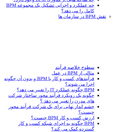
چه عملکرد و اجزایی تشکیل یک مجموعه BPM
کامل را می دهد؟
نقش BPM در سازمان ها
سطوح خلاصه فرآیند
مثالی از BPM در عمل
فرآیندهای کسب و کار با BPM و بدون آن چگونه
اجرا می شوند؟
BPM چگونه عملکرد IT را تغییر می دهد؟
چگونه یک رویکرد فرآیند محور ساختار شرکت
های مدرن را تغییر می دهد ؟
چشم انداز نهایی برای یک شرکت فرآیند محور
چیست؟
ارزش کسب و کار BPM چیست؟
BPM چگونه به اجرای شبکه کسب و کار
گسترده کمک می کند؟