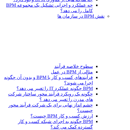
چه عملکرد و اجزایی تشکیل یک مجموعه BPM
کامل را می دهد؟
نقش BPM در سازمان ها
سطوح خلاصه فرآیند
مثالی از BPM در عمل
فرآیندهای کسب و کار با BPM و بدون آن چگونه
اجرا می شوند؟
BPM چگونه عملکرد IT را تغییر می دهد؟
چگونه یک رویکرد فرآیند محور ساختار شرکت
های مدرن را تغییر می دهد ؟
چشم انداز نهایی برای یک شرکت فرآیند محور
چیست؟
ارزش کسب و کار BPM چیست؟
BPM چگونه به اجرای شبکه کسب و کار
گسترده کمک می کند؟