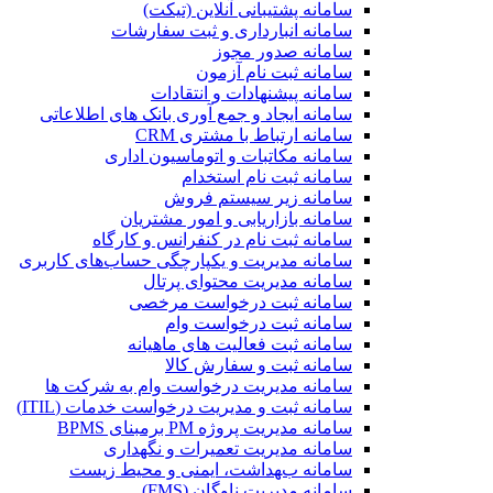
سامانه پشتیبانی آنلاین (تیکت)
سامانه انبارداری و ثبت سفارشات
سامانه صدور مجوز
سامانه ثبت نام آزمون
سامانه پیشنهادات و انتقادات
سامانه ایجاد و جمع آوری بانک‌ های اطلاعاتی
سامانه ارتباط با مشتری CRM
سامانه مکاتبات و اتوماسیون اداری
سامانه ثبت نام استخدام
سامانه زیر سیستم فروش
سامانه بازاریابی و امور مشتریان
سامانه ثبت نام در کنفرانس و کارگاه
سامانه مدیریت و یکپارچگی حساب‌های کاربری
سامانه مدیریت محتوای پرتال
سامانه ثبت درخواست مرخصی
سامانه ثبت درخواست وام
سامانه ثبت فعالیت های ماهیانه
سامانه ثبت و سفارش کالا
سامانه مدیریت درخواست وام به شرکت ها
سامانه ثبت و مدیریت درخواست خدمات (ITIL)
سامانه مدیریت پروژه PM برمبنای BPMS
سامانه مدیریت تعمیرات و نگهداری
سامانه بهداشت، ایمنی و محیط زیست
سامانه مدیریت ناوگان (FMS)