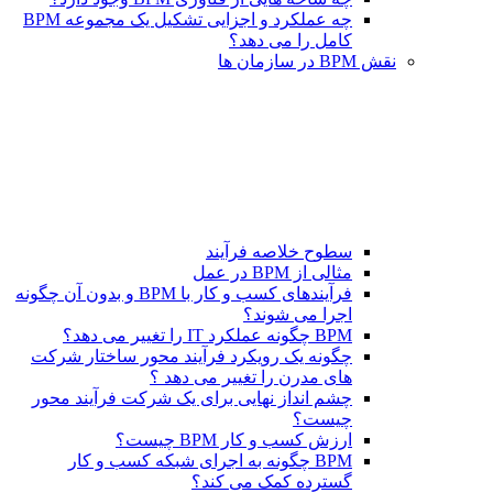
چه عملکرد و اجزایی تشکیل یک مجموعه BPM
کامل را می دهد؟
نقش BPM در سازمان ها
سطوح خلاصه فرآیند
مثالی از BPM در عمل
فرآیندهای کسب و کار با BPM و بدون آن چگونه
اجرا می شوند؟
BPM چگونه عملکرد IT را تغییر می دهد؟
چگونه یک رویکرد فرآیند محور ساختار شرکت
های مدرن را تغییر می دهد ؟
چشم انداز نهایی برای یک شرکت فرآیند محور
چیست؟
ارزش کسب و کار BPM چیست؟
BPM چگونه به اجرای شبکه کسب و کار
گسترده کمک می کند؟