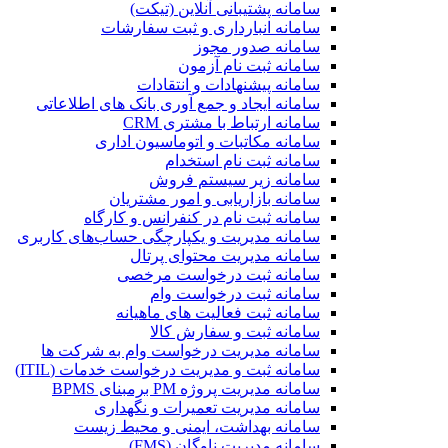
سامانه پشتیبانی آنلاین (تیکت)
سامانه انبارداری و ثبت سفارشات
سامانه صدور مجوز
سامانه ثبت نام آزمون
سامانه پیشنهادات و انتقادات
سامانه ایجاد و جمع آوری بانک‌ های اطلاعاتی
سامانه ارتباط با مشتری CRM
سامانه مکاتبات و اتوماسیون اداری
سامانه ثبت نام استخدام
سامانه زیر سیستم فروش
سامانه بازاریابی و امور مشتریان
سامانه ثبت نام در کنفرانس و کارگاه
سامانه مدیریت و یکپارچگی حساب‌های کاربری
سامانه مدیریت محتوای پرتال
سامانه ثبت درخواست مرخصی
سامانه ثبت درخواست وام
سامانه ثبت فعالیت های ماهیانه
سامانه ثبت و سفارش کالا
سامانه مدیریت درخواست وام به شرکت ها
سامانه ثبت و مدیریت درخواست خدمات (ITIL)
سامانه مدیریت پروژه PM برمبنای BPMS
سامانه مدیریت تعمیرات و نگهداری
سامانه بهداشت، ایمنی و محیط زیست
سامانه مدیریت ناوگان (FMS)