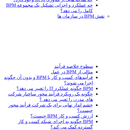
چه عملکرد و اجزایی تشکیل یک مجموعه BPM
کامل را می دهد؟
نقش BPM در سازمان ها
سطوح خلاصه فرآیند
مثالی از BPM در عمل
فرآیندهای کسب و کار با BPM و بدون آن چگونه
اجرا می شوند؟
BPM چگونه عملکرد IT را تغییر می دهد؟
چگونه یک رویکرد فرآیند محور ساختار شرکت
های مدرن را تغییر می دهد ؟
چشم انداز نهایی برای یک شرکت فرآیند محور
چیست؟
ارزش کسب و کار BPM چیست؟
BPM چگونه به اجرای شبکه کسب و کار
گسترده کمک می کند؟