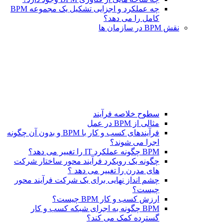
چه عملکرد و اجزایی تشکیل یک مجموعه BPM
کامل را می دهد؟
نقش BPM در سازمان ها
سطوح خلاصه فرآیند
مثالی از BPM در عمل
فرآیندهای کسب و کار با BPM و بدون آن چگونه
اجرا می شوند؟
BPM چگونه عملکرد IT را تغییر می دهد؟
چگونه یک رویکرد فرآیند محور ساختار شرکت
های مدرن را تغییر می دهد ؟
چشم انداز نهایی برای یک شرکت فرآیند محور
چیست؟
ارزش کسب و کار BPM چیست؟
BPM چگونه به اجرای شبکه کسب و کار
گسترده کمک می کند؟