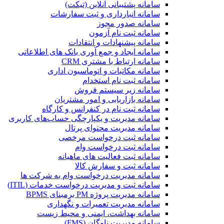
سامانه پشتیبانی آنلاین (تیکت)
سامانه انبارداری و ثبت سفارشات
سامانه صدور مجوز
سامانه ثبت نام آزمون
سامانه پیشنهادات و انتقادات
سامانه ایجاد و جمع آوری بانک‌ های اطلاعاتی
سامانه ارتباط با مشتری CRM
سامانه مکاتبات و اتوماسیون اداری
سامانه ثبت نام استخدام
سامانه زیر سیستم فروش
سامانه بازاریابی و امور مشتریان
سامانه ثبت نام در کنفرانس و کارگاه
سامانه مدیریت و یکپارچگی حساب‌های کاربری
سامانه مدیریت محتوای پرتال
سامانه ثبت درخواست مرخصی
سامانه ثبت درخواست وام
سامانه ثبت فعالیت های ماهیانه
سامانه ثبت و سفارش کالا
سامانه مدیریت درخواست وام به شرکت ها
سامانه ثبت و مدیریت درخواست خدمات (ITIL)
سامانه مدیریت پروژه PM برمبنای BPMS
سامانه مدیریت تعمیرات و نگهداری
سامانه بهداشت، ایمنی و محیط زیست
سامانه مدیریت ناوگان (FMS)