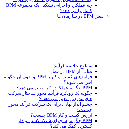
چه عملکرد و اجزایی تشکیل یک مجموعه BPM
کامل را می دهد؟
نقش BPM در سازمان ها
سطوح خلاصه فرآیند
مثالی از BPM در عمل
فرآیندهای کسب و کار با BPM و بدون آن چگونه
اجرا می شوند؟
BPM چگونه عملکرد IT را تغییر می دهد؟
چگونه یک رویکرد فرآیند محور ساختار شرکت
های مدرن را تغییر می دهد ؟
چشم انداز نهایی برای یک شرکت فرآیند محور
چیست؟
ارزش کسب و کار BPM چیست؟
BPM چگونه به اجرای شبکه کسب و کار
گسترده کمک می کند؟